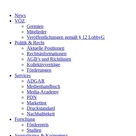
Zum
Inhalt
News
springen
VÖZ
Gremien
Mitglieder
Veröffentlichungen gemäß § 12 LobbyG
Politik & Recht
Aktuelle Positionen
Rechtsinformationen
AGB’s und Richtlinien
Kollektivverträge
Förderungen
Services
ADGAR
Medienhandbuch
Media-Academy
PDN
Marketing
Druckstandard
Nachhaltigkeit
Forschung
Förderpreis
Studien
Journalismus & Kompetenz