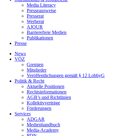
Media Literacy
Presseausweise
Presserat
Werberat
AJOUR
Barrierefreie Medien
Publikationen
Presse
News
VÖZ
Gremien
Mitglieder
Veröffentlichungen gemäß § 12 LobbyG
Politik & Recht
Aktuelle Positionen
Rechtsinformationen
AGB’s und Richtlinien
Kollektivverträge
Förderungen
Services
ADGAR
Medienhandbuch
Media-Academy
PDN