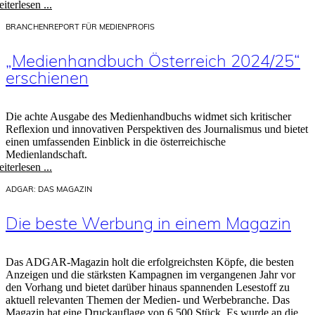
iterlesen ...
BRANCHENREPORT FÜR MEDIENPROFIS
„Medienhandbuch Österreich 2024/25“
erschienen
Die achte Ausgabe des Medienhandbuchs widmet sich kritischer
Reflexion und innovativen Perspektiven des Journalismus und bietet
einen umfassenden Einblick in die österreichische
Medienlandschaft.
iterlesen ...
ADGAR: DAS MAGAZIN
Die beste Werbung in einem Magazin
Das ADGAR-Magazin holt die erfolgreichsten Köpfe, die besten
Anzeigen und die stärksten Kampagnen im vergangenen Jahr vor
den Vorhang und bietet darüber hinaus spannenden Lesestoff zu
aktuell relevanten Themen der Medien- und Werbebranche. Das
Magazin hat eine Druckauflage von 6.500 Stück. Es wurde an die