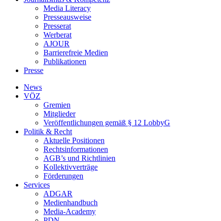
Media Literacy
Presseausweise
Presserat
Werberat
AJOUR
Barrierefreie Medien
Publikationen
Presse
News
VÖZ
Gremien
Mitglieder
Veröffentlichungen gemäß § 12 LobbyG
Politik & Recht
Aktuelle Positionen
Rechtsinformationen
AGB’s und Richtlinien
Kollektivverträge
Förderungen
Services
ADGAR
Medienhandbuch
Media-Academy
PDN