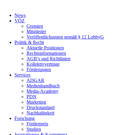
Zum
Inhalt
News
springen
VÖZ
Gremien
Mitglieder
Veröffentlichungen gemäß § 12 LobbyG
Politik & Recht
Aktuelle Positionen
Rechtsinformationen
AGB’s und Richtlinien
Kollektivverträge
Förderungen
Services
ADGAR
Medienhandbuch
Media-Academy
PDN
Marketing
Druckstandard
Nachhaltigkeit
Forschung
Förderpreis
Studien
Journalismus & Kompetenz