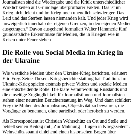
Journalisten sind die Wiedergabe und die Kritik unterschiedlicher
Wirklichkeiten auf Grundlage überprüfbarer Fakten. Das ist im
Krieg nicht leicht und im Krieg noch unendlich schwieriger. Das
Leid und das Sterben lassen niemanden kalt. Und jeder Krieg wird
unweigerlich innerhalb der eigenen Grenzen, in den eigenen Medien
ausgetragen.“ Davon ausgehend formuliert Walter Hämmerle fünf
grundsätzliche Erkenntnisse für Medien, die in Kriegen wie in
Krisen unter Feuer stehen.
Die Rolle von Social Media im Krieg in
der Ukraine
Wie westliche Medien über den Ukraine-Krieg berichten, erläutert
Eric Frey. Seine Thesen: Kriegsberichterstattung hat Tradition. Im
Ukraine-Krieg spielen erstmals private Videos und soziale Medien
eine entscheidende Rolle. Die klare Verantwortung Russlands und
die einseitige Zugänglichkeit für Journalistinnen und Journalisten
stehen einer neutralen Berichterstattung im Weg. Und dann schildert
Frey die Mühen des Journalismus, Objektivität zu bewahren, die
Vorgänge zu benennen, ohne parteiisch oder heroisch zu werden.
Als Korrespondent ist Christian Wehrschütz an Ort und Stelle und
betitelt seinen Beitrag mit „Zur Mahnung – Lügen in Kriegszeiten“.
Wehrschütz spannt einleitend einen historischen Bogen über