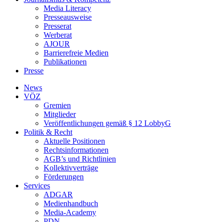
Media Literacy
Presseausweise
Presserat
Werberat
AJOUR
Barrierefreie Medien
Publikationen
Presse
News
VÖZ
Gremien
Mitglieder
Veröffentlichungen gemäß § 12 LobbyG
Politik & Recht
Aktuelle Positionen
Rechtsinformationen
AGB’s und Richtlinien
Kollektivverträge
Förderungen
Services
ADGAR
Medienhandbuch
Media-Academy
PDN