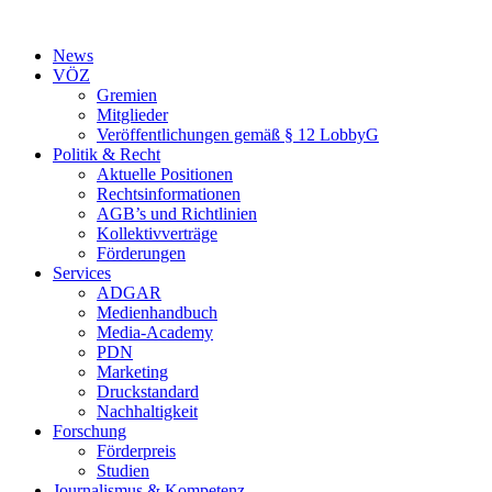
Zum
Inhalt
News
springen
VÖZ
Gremien
Mitglieder
Veröffentlichungen gemäß § 12 LobbyG
Politik & Recht
Aktuelle Positionen
Rechtsinformationen
AGB’s und Richtlinien
Kollektivverträge
Förderungen
Services
ADGAR
Medienhandbuch
Media-Academy
PDN
Marketing
Druckstandard
Nachhaltigkeit
Forschung
Förderpreis
Studien
Journalismus & Kompetenz