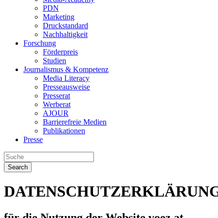
PDN
Marketing
Druckstandard
Nachhaltigkeit
Forschung
Förderpreis
Studien
Journalismus & Kompetenz
Media Literacy
Presseausweise
Presserat
Werberat
AJOUR
Barrierefreie Medien
Publikationen
Presse
Search
DATENSCHUTZERKLÄRUN
für die Nutzung der Website voez.at