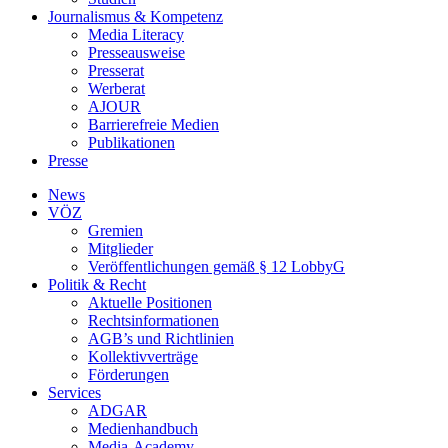
Journalismus & Kompetenz
Media Literacy
Presseausweise
Presserat
Werberat
AJOUR
Barrierefreie Medien
Publikationen
Presse
News
VÖZ
Gremien
Mitglieder
Veröffentlichungen gemäß § 12 LobbyG
Politik & Recht
Aktuelle Positionen
Rechtsinformationen
AGB’s und Richtlinien
Kollektivverträge
Förderungen
Services
ADGAR
Medienhandbuch
Media-Academy