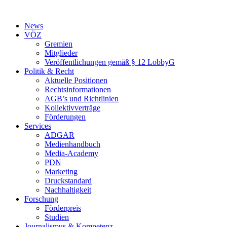
Zum
Inhalt
News
springen
VÖZ
Gremien
Mitglieder
Veröffentlichungen gemäß § 12 LobbyG
Politik & Recht
Aktuelle Positionen
Rechtsinformationen
AGB’s und Richtlinien
Kollektivverträge
Förderungen
Services
ADGAR
Medienhandbuch
Media-Academy
PDN
Marketing
Druckstandard
Nachhaltigkeit
Forschung
Förderpreis
Studien
Journalismus & Kompetenz