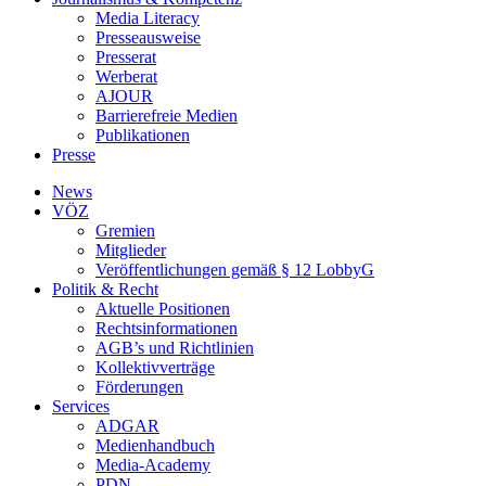
Media Literacy
Presseausweise
Presserat
Werberat
AJOUR
Barrierefreie Medien
Publikationen
Presse
News
VÖZ
Gremien
Mitglieder
Veröffentlichungen gemäß § 12 LobbyG
Politik & Recht
Aktuelle Positionen
Rechtsinformationen
AGB’s und Richtlinien
Kollektivverträge
Förderungen
Services
ADGAR
Medienhandbuch
Media-Academy
PDN