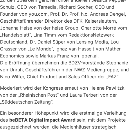
Zu den Speakern gehören unter anderem Jessica Peppel-
Schulz, CEO von Tamedia, Richard Socher, CEO und
Founder von you.com, Prof. Dr. Prof. h.c. Andreas Dengel,
Geschäftsführender Direktor des DFKI Kaiserslautern,
Johanna Heise von der heise Group, Charlotte Morré vom
„Handelsblatt“, Lina Timm vom RedaktionsNetzwerk
Deutschland, Dr. Daniel Süper von Lensing Media, Lou
Grasser von „Le Monde“, Ignaz van Hasselt von Mather
Economics sowie Markus Franz von ippen.ai.
Die Eröffnung übernehmen die BDZV-Vorstände Stephanie
von Unruh, Geschäftsführerin der NWZ Mediengruppe, und
Nico Wilfer, Chief Product and Sales Officer der „FAZ“.
Moderiert wird der Kongress erneut von Helene Pawlitzki
von der „Rheinischen Post“ und Laura Terberl von der
„Süddeutschen Zeitung“.
Ein besonderer Höhepunkt wird die erstmalige Verleihung
des
beBETA Digital Impact Award
sein, mit dem Projekte
ausgezeichnet werden, die Medienhäuser strategisch,