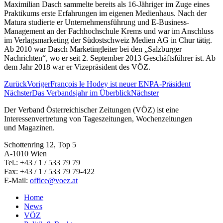
Maximilian Dasch sammelte bereits als 16-Jähriger im Zuge eines
Praktikums erste Erfahrungen im eigenen Medienhaus. Nach der
Matura studierte er Unternehmensführung und E-Business-
Management an der Fachhochschule Krems und war im Anschluss
im Verlagsmarketing der Südostschweiz Medien AG in Chur tätig.
Ab 2010 war Dasch Marketingleiter bei den „Salzburger
Nachrichten“, wo er seit 2. September 2013 Geschäftsführer ist. Ab
dem Jahr 2018 war er Vizepräsident des VÖZ.
Zurück
Voriger
François le Hodey ist neuer ENPA-Präsident
Nächster
Das Verbandsjahr im Überblick
Nächster
Der Verband Österreichischer Zeitungen (VÖZ) ist eine
Interessenvertretung von Tageszeitungen, Wochenzeitungen
und Magazinen.
Schottenring 12, Top 5
A-1010 Wien
Tel.: +43 / 1 / 533 79 79
Fax: +43 / 1 / 533 79 79-422
E-Mail:
office@voez.at
Home
News
VÖZ