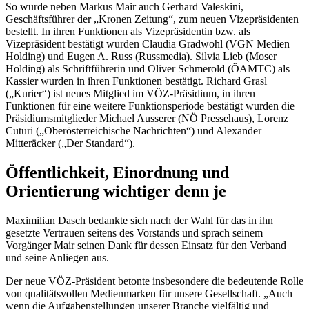
So wurde neben Markus Mair auch Gerhard Valeskini,
Geschäftsführer der „Kronen Zeitung“, zum neuen Vizepräsidenten
bestellt. In ihren Funktionen als Vizepräsidentin bzw. als
Vizepräsident bestätigt wurden Claudia Gradwohl (VGN Medien
Holding) und Eugen A. Russ (Russmedia). Silvia Lieb (Moser
Holding) als Schriftführerin und Oliver Schmerold (ÖAMTC) als
Kassier wurden in ihren Funktionen bestätigt. Richard Grasl
(„Kurier“) ist neues Mitglied im VÖZ-Präsidium, in ihren
Funktionen für eine weitere Funktionsperiode bestätigt wurden die
Präsidiumsmitglieder Michael Ausserer (NÖ Pressehaus), Lorenz
Cuturi („Oberösterreichische Nachrichten“) und Alexander
Mitteräcker („Der Standard“).
Öffentlichkeit, Einordnung und
Orientierung wichtiger denn je
Maximilian Dasch bedankte sich nach der Wahl für das in ihn
gesetzte Vertrauen seitens des Vorstands und sprach seinem
Vorgänger Mair seinen Dank für dessen Einsatz für den Verband
und seine Anliegen aus.
Der neue VÖZ-Präsident betonte insbesondere die bedeutende Rolle
von qualitätsvollen Medienmarken für unsere Gesellschaft. „Auch
wenn die Aufgabenstellungen unserer Branche vielfältig und