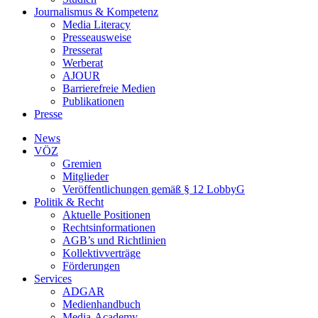
Journalismus & Kompetenz
Media Literacy
Presseausweise
Presserat
Werberat
AJOUR
Barrierefreie Medien
Publikationen
Presse
News
VÖZ
Gremien
Mitglieder
Veröffentlichungen gemäß § 12 LobbyG
Politik & Recht
Aktuelle Positionen
Rechtsinformationen
AGB’s und Richtlinien
Kollektivverträge
Förderungen
Services
ADGAR
Medienhandbuch
Media-Academy