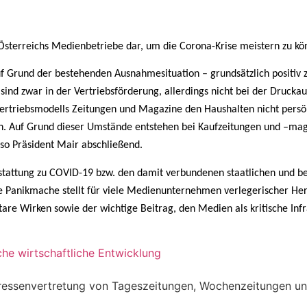
Österreichs Medienbetriebe dar, um die Corona-Krise meistern zu kö
Grund der bestehenden Ausnahmesituation – grundsätzlich positiv zu 
d zwar in der Vertriebsförderung, allerdings nicht bei der Druckaufl
Vertriebsmodells Zeitungen und Magazine den Haushalten nicht persö
nden. Auf Grund dieser Umstände entstehen bei Kaufzeitungen und –m
so Präsident Mair abschließend.
erstattung zu COVID-19 bzw. den damit verbundenen staatlichen und
e Panikmache stellt für viele Medienunternehmen verlegerischer Her
tare Wirken sowie der wichtige Beitrag, den Medien als kritische Infr
he wirtschaftliche Entwicklung
teressenvertretung von Tageszeitungen, Wochenzeitungen u