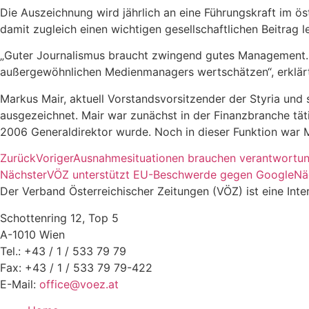
Die Auszeichnung wird jährlich an eine Führungskraft im ö
damit zugleich einen wichtigen gesellschaftlichen Beitrag le
„Guter Journalismus braucht zwingend gutes Management. D
außergewöhnlichen Medienmanagers wertschätzen“, erklärt 
Markus Mair, aktuell Vorstandsvorsitzender der Styria un
ausgezeichnet. Mair war zunächst in der Finanzbranche tät
2006 Generaldirektor wurde. Noch in dieser Funktion war Ma
Zurück
Voriger
Ausnahmesituationen brauchen verantwortun
Nächster
VÖZ unterstützt EU-Beschwerde gegen Google
Nä
Der Verband Österreichischer Zeitungen (VÖZ) ist eine In
Schottenring 12, Top 5
A-1010 Wien
Tel.: +43 / 1 / 533 79 79
Fax: +43 / 1 / 533 79 79-422
E-Mail:
office@voez.at