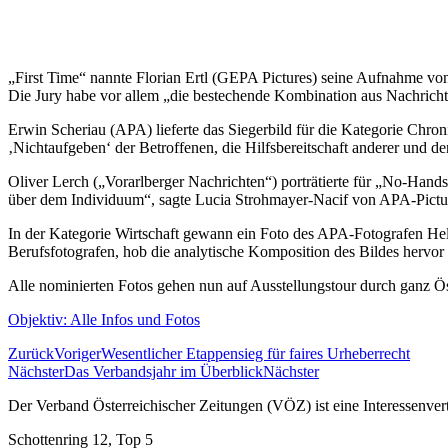
„First Time“ nannte Florian Ertl (GEPA Pictures) seine Aufnahme vo
Die Jury habe vor allem „die bestechende Kombination aus Nachricht
Erwin Scheriau (APA) lieferte das Siegerbild für die Kategorie Chr
‚Nichtaufgeben‘ der Betroffenen, die Hilfsbereitschaft anderer und de
Oliver Lerch („Vorarlberger Nachrichten“) porträtierte für „No-Hand
über dem Individuum“, sagte Lucia Strohmayer-Nacif von APA-Pictur
In der Kategorie Wirtschaft gewann ein Foto des APA-Fotografen He
Berufsfotografen, hob die analytische Komposition des Bildes hervor 
Alle nominierten Fotos gehen nun auf Ausstellungstour durch ganz Öst
Objektiv: Alle Infos und Fotos
Zurück
Voriger
Wesentlicher Etappensieg für faires Urheberrecht
Nächster
Das Verbandsjahr im Überblick
Nächster
Der Verband Österreichischer Zeitungen (VÖZ) ist eine Interessenv
Schottenring 12, Top 5