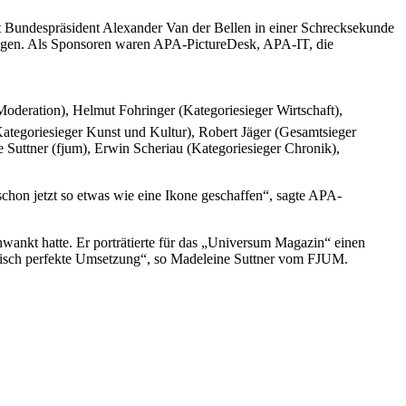
gt Bundespräsident Alexander Van der Bellen in einer Schrecksekunde
gegen. Als Sponsoren waren APA-PictureDesk, APA-IT, die
, Moderation), Helmut Fohringer (Kategoriesieger Wirtschaft),
Kategoriesieger Kunst und Kultur), Robert Jäger (Gesamtsieger
Suttner (fjum), Erwin Scheriau (Kategoriesieger Chronik),
schon jetzt so etwas wie eine Ikone geschaffen“, sagte APA-
hwankt hatte. Er porträtierte für das „Universum Magazin“ einen
chnisch perfekte Umsetzung“, so Madeleine Suttner vom FJUM.