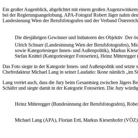
Ein großer Augenblick, abgelichtet mit einem großen Augenzwinkern, 
bei der Regierungsangelobung. APA-Fotograf Robert Jäger nahm den 
Landesinnung Wien der Berufsfotografen und der Verband Österreic
Die diesjährigen Gewinner und Initiatoren des Objektiv  Der ö
Ulrich Schnarr (Landesinnung Wien der Berufsfotografen), Mich
sowie Kategoriesieger Innen- und Außenpolitik), Markus Kies
Stefan Knittel (Kategoriesieger Fotoserien), Heinz Mitteregge
Das Foto siegte in der Kategorie Innen- und Außenpolitik und setzte
Chefredakteur Michael Lang in seiner Laudatio: Ikone nämlich „im Si
Lang verriet auch, dass die Jury beim Gesamtsieg zwischen Jägers Bei
Schäfer und siegte damit in der Kategorie Fotoserien. Die Jury wür
Heinz Mitteregger (Bundesinnung der Berufsfotografen), Robe
Michael Lang (APA), Florian Ertl, Markus Kiesenhofer (VÖZ)