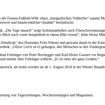
n der Frauen-Fußball-WM, einen „fotografischen Volltreffer“ nannte M
enwert und handwerklicher Qualität“ beeindruckt.
onik. „Die Tage danach“ zeigt Aufräumarbeiten nach Überschwemmungen
n Blick nach vorne beispielhaft in einem Bild vereint“, lobte Heinz Mi
s-Handicap“ den Hornisten Felix Klieser und gewann damit in der Kateg
edesk. „Oliver Lerch ist es gelungen, den Menschen in den Vordergru
lmut Fohringer von Peter Hochegger und Karl-Heinz Grasser vor Begi
und meinte über Fohringer schlicht: „Er ist einer der ganz Großen.“
erreich, als erstes werden sie ab 1. August 2018 in der Wiener Hauptb
ertretung von Tageszeitungen, Wochenzeitungen und Magazinen.