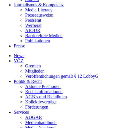
Journalismus & Kompetenz
Media Literacy
Presseausweise
Presserat
Werberat
AJOUR
Barrierefreie Medien
Publikationen
Presse
News
VÖZ
Gremien
Mitglieder
Veröffentlichungen gemäß § 12 LobbyG
Politik & Recht
Aktuelle Positionen
Rechtsinformationen
AGB’s und Richtlinien
Kollektivverträge
Förderungen
Services
ADGAR
Medienhandbuch
Media-Academy