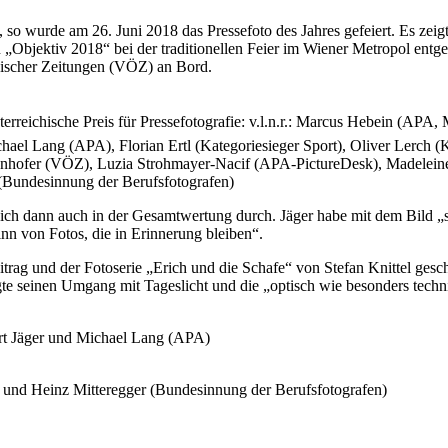
so wurde am 26. Juni 2018 das Pressefoto des Jahres gefeiert. Es zei
„Objektiv 2018“ bei der traditionellen Feier im Wiener Metropol ent
hischer Zeitungen (VÖZ) an Bord.
sterreichische Preis für Pressefotografie: v.l.n.r.: Marcus Hebein (APA
ael Lang (APA), Florian Ertl (Kategoriesieger Sport), Oliver Lerch (
enhofer (VÖZ), Luzia Strohmayer-Nacif (APA-PictureDesk), Madeleine 
r (Bundesinnung der Berufsfotografen)
 sich dann auch in der Gesamtwertung durch. Jäger habe mit dem Bild „
nn von Fotos, die in Erinnerung bleiben“.
trag und der Fotoserie „Erich und die Schafe“ von Stefan Knittel gesc
digte seinen Umgang mit Tageslicht und die „optisch wie besonders te
rt Jäger und Michael Lang (APA)
 und Heinz Mitteregger (Bundesinnung der Berufsfotografen)