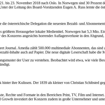
21. bis 23. November 2018 nach Oslo. In Norwegen sind 30 Prozent der
Unter der Leitung des Board-Vorsitzenden Eugen A. Russ lernte die öst
e die österreichische Delegation die neuesten Bezahl- und Abonnement
 größtem Herausgeber lokaler Medientitel. Norwegen hat 5,3 Mio. Ein
r des Konzerns angesichts horrender Auflagenverluste in den Abgrund,
reet Journal. Amedia zählt 500.000 multimediale Abonnenten, das sin
Bezahl-Inhalte auch auf Papier. Die neue digitale Leserschaft habe die
gsmuster der User zu verstehen. Beobachtet wird etwa, wie viele Besuc
ündigt.
inter ihre Kulissen. Der 1839 als kleiner von Christian Schibsted gegr
ukte, Rechte und Formate in den Bereichen Print, TV, Film und Interne
Growth investiert der Konzern zudem in große Unternehmer und unterstüt