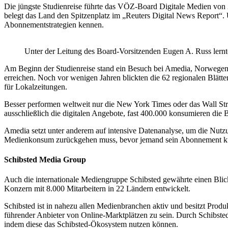
Die jüngste Studienreise führte das VÖZ-Board Digitale Medien von 
belegt das Land den Spitzenplatz im „Reuters Digital News Report“. 
Abonnementstrategien kennen.
Unter der Leitung des Board-Vorsitzenden Eugen A. Russ lernt
Am Beginn der Studienreise stand ein Besuch bei Amedia, Norwegens
erreichen.
Noch vor wenigen Jahren blickten die 62 regionalen Blätte
für Lokalzeitungen.
Besser performen weltweit nur die New York Times oder das Wall St
ausschließlich die digitalen Angebote, fast 400.000 konsumieren die 
Amedia setzt unter anderem auf intensive Datenanalyse, um die Nutzun
Medienkonsum zurückgehen muss, bevor jemand sein Abonnement k
Schibsted Media Group
Auch die internationale Mediengruppe Schibsted gewährte einen Blick h
Konzern mit 8.000 Mitarbeitern in 22 Ländern entwickelt.
Schibsted ist in nahezu allen Medienbranchen aktiv und besitzt Prod
führender Anbieter von Online-Marktplätzen zu sein. Durch Schibsted 
indem diese das Schibsted-Ökosystem nutzen können.