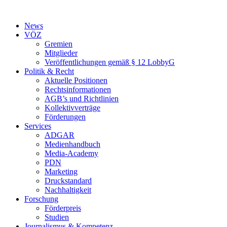
Zum
Inhalt
News
springen
VÖZ
Gremien
Mitglieder
Veröffentlichungen gemäß § 12 LobbyG
Politik & Recht
Aktuelle Positionen
Rechtsinformationen
AGB’s und Richtlinien
Kollektivverträge
Förderungen
Services
ADGAR
Medienhandbuch
Media-Academy
PDN
Marketing
Druckstandard
Nachhaltigkeit
Forschung
Förderpreis
Studien
Journalismus & Kompetenz