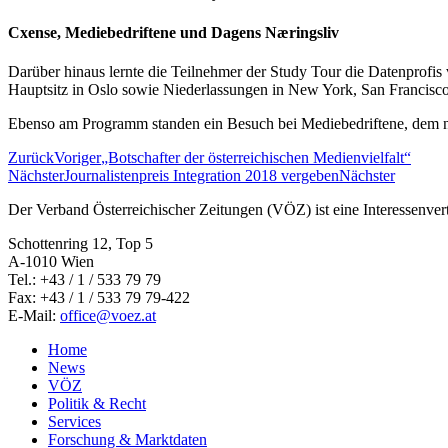
Cxense, Mediebedriftene und Dagens Næringsliv
Darüber hinaus lernte die Teilnehmer der Study Tour die Datenpro
Hauptsitz in Oslo sowie Niederlassungen in New York, San Francisc
Ebenso am Programm standen ein Besuch bei Mediebedriftene, dem 
Zurück
Voriger
„Botschafter der österreichischen Medienvielfalt“
Nächster
Journalistenpreis Integration 2018 vergeben
Nächster
Der Verband Österreichischer Zeitungen (VÖZ) ist eine Interessenv
Schottenring 12, Top 5
A-1010 Wien
Tel.: +43 / 1 / 533 79 79
Fax: +43 / 1 / 533 79 79-422
E-Mail:
office@voez.at
Home
News
VÖZ
Politik & Recht
Services
Forschung & Marktdaten