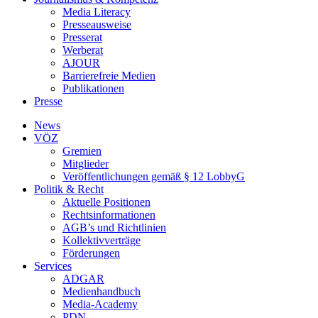
Media Literacy
Presseausweise
Presserat
Werberat
AJOUR
Barrierefreie Medien
Publikationen
Presse
News
VÖZ
Gremien
Mitglieder
Veröffentlichungen gemäß § 12 LobbyG
Politik & Recht
Aktuelle Positionen
Rechtsinformationen
AGB’s und Richtlinien
Kollektivverträge
Förderungen
Services
ADGAR
Medienhandbuch
Media-Academy
PDN