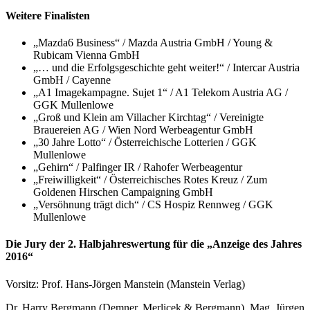
Weitere Finalisten
„Mazda6 Business“ / Mazda Austria GmbH / Young &
Rubicam Vienna GmbH
„… und die Erfolgsgeschichte geht weiter!“ / Intercar Austria
GmbH / Cayenne
„A1 Imagekampagne. Sujet 1“ / A1 Telekom Austria AG /
GGK Mullenlowe
„Groß und Klein am Villacher Kirchtag“ / Vereinigte
Brauereien AG / Wien Nord Werbeagentur GmbH
„30 Jahre Lotto“ / Österreichische Lotterien / GGK
Mullenlowe
„Gehirn“ / Palfinger IR / Rahofer Werbeagentur
„Freiwilligkeit“ / Österreichisches Rotes Kreuz / Zum
Goldenen Hirschen Campaigning GmbH
„Versöhnung trägt dich“ / CS Hospiz Rennweg / GGK
Mullenlowe
Die Jury der 2. Halbjahreswertung für die „Anzeige des Jahres
2016“
Vorsitz: Prof. Hans-Jörgen Manstein (Manstein Verlag)
Dr. Harry Bergmann (Demner, Merlicek & Bergmann), Mag. Jürgen