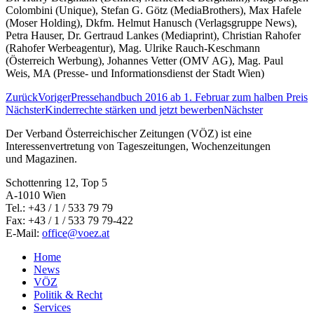
Colombini (Unique), Stefan G. Götz (MediaBrothers), Max Hafele
(Moser Holding), Dkfm. Helmut Hanusch (Verlagsgruppe News),
Petra Hauser, Dr. Gertraud Lankes (Mediaprint), Christian Rahofer
(Rahofer Werbeagentur), Mag. Ulrike Rauch-Keschmann
(Österreich Werbung), Johannes Vetter (OMV AG), Mag. Paul
Weis, MA (Presse- und Informationsdienst der Stadt Wien)
Zurück
Voriger
Pressehandbuch 2016 ab 1. Februar zum halben Preis
Nächster
Kinderrechte stärken und jetzt bewerben
Nächster
Der Verband Österreichischer Zeitungen (VÖZ) ist eine
Interessenvertretung von Tageszeitungen, Wochenzeitungen
und Magazinen.
Schottenring 12, Top 5
A-1010 Wien
Tel.: +43 / 1 / 533 79 79
Fax: +43 / 1 / 533 79 79-422
E-Mail:
office@voez.at
Home
News
VÖZ
Politik & Recht
Services