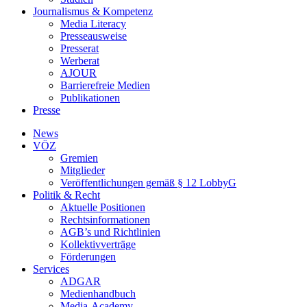
Journalismus & Kompetenz
Media Literacy
Presseausweise
Presserat
Werberat
AJOUR
Barrierefreie Medien
Publikationen
Presse
News
VÖZ
Gremien
Mitglieder
Veröffentlichungen gemäß § 12 LobbyG
Politik & Recht
Aktuelle Positionen
Rechtsinformationen
AGB’s und Richtlinien
Kollektivverträge
Förderungen
Services
ADGAR
Medienhandbuch
Media-Academy