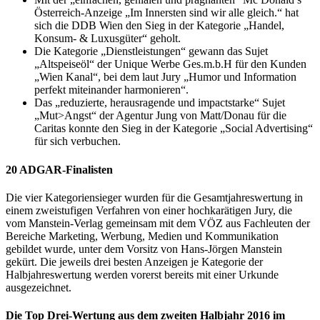
Österreich-Anzeige „Im Innersten sind wir alle gleich.“ hat
sich die DDB Wien den Sieg in der Kategorie „Handel,
Konsum- & Luxusgüter“ geholt.
Die Kategorie „Dienstleistungen“ gewann das Sujet
„Altspeiseöl“ der Unique Werbe Ges.m.b.H für den Kunden
„Wien Kanal“, bei dem laut Jury „Humor und Information
perfekt miteinander harmonieren“.
Das „reduzierte, herausragende und impactstarke“ Sujet
„Mut>Angst“ der Agentur Jung von Matt/Donau für die
Caritas konnte den Sieg in der Kategorie „Social Advertising“
für sich verbuchen.
20 ADGAR-Finalisten
Die vier Kategoriensieger wurden für die Gesamtjahreswertung in
einem zweistufigen Verfahren von einer hochkarätigen Jury, die
vom Manstein-Verlag gemeinsam mit dem VÖZ aus Fachleuten der
Bereiche Marketing, Werbung, Medien und Kommunikation
gebildet wurde, unter dem Vorsitz von Hans-Jörgen Manstein
gekürt. Die jeweils drei besten Anzeigen je Kategorie der
Halbjahreswertung werden vorerst bereits mit einer Urkunde
ausgezeichnet.
Die Top Drei-Wertung aus dem zweiten Halbjahr 2016 im