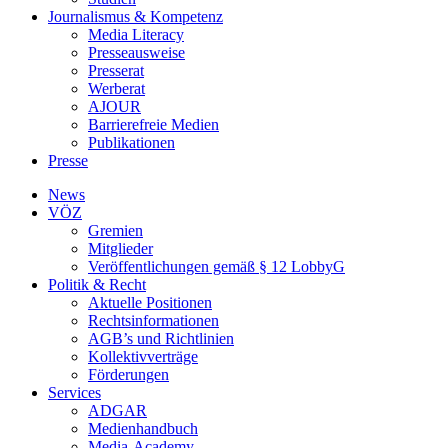
Journalismus & Kompetenz
Media Literacy
Presseausweise
Presserat
Werberat
AJOUR
Barrierefreie Medien
Publikationen
Presse
News
VÖZ
Gremien
Mitglieder
Veröffentlichungen gemäß § 12 LobbyG
Politik & Recht
Aktuelle Positionen
Rechtsinformationen
AGB’s und Richtlinien
Kollektivverträge
Förderungen
Services
ADGAR
Medienhandbuch
Media-Academy