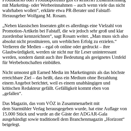
mit Marketing- oder Werbeeinnahmen – auch wenn viele das nicht
wahrhaben wollen“, erklärte etwa PR-Berater und Falstaff-
Herausgeber Wolfgang M. Rosam.
„Neben klassischen Inseraten gibt es allerdings eine Vielzahl von
Promotion-Artikeln bei Falstaff, die wir jedoch sehr groß und klar
zuordenbar kennzeichnen“, sagt Rosam weiter. „Man muss sich also
absolut nicht prostituieren, um werblichen Erfolg zu erzielen.“
Verlieren die Medien – egal ob online oder gedruckt – ihre
Glaubwürdigkeit, werden sie nicht nur für Leser uninteressant
werden, sondern damit auch ihre Bedeutung als geeignetes Umfeld
für Werbebotschaften einbüßen.
Nicht umsonst gilt Earned Media im Marketingmix als das höchste
erreichbare Ziel – das heißt, dass ein Medium ohne Bezahlung
einem Angebot berichtet, weil es einem unabhängigen und
kritischen Redakteur gefällt. Gefälligkeit kommt eben von
„gefallen“.
Das Magazin, das vom VÖZ in Zusammenarbeit mit
dem Starmühler Verlag herausgegeben wurde, hat eine Auflage von
15.000 Stück und wurde an die Gäste der ADGAR-Gala
ausgehändigt sowie traditionell dem Branchenmagazin „Horizont“
beigelegt.