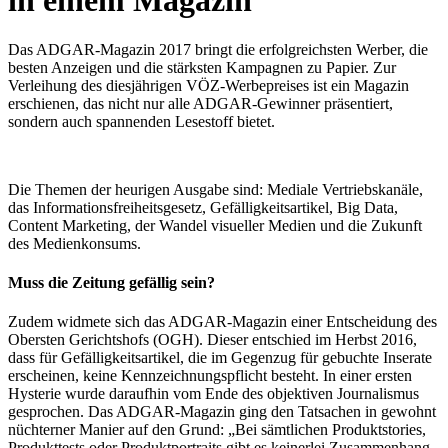
in einem Magazin
Das ADGAR-Magazin 2017 bringt die erfolgreichsten Werber, die
besten Anzeigen und die stärksten Kampagnen zu Papier. Zur
Verleihung des diesjährigen VÖZ-Werbepreises ist ein Magazin
erschienen, das nicht nur alle ADGAR-Gewinner präsentiert,
sondern auch spannenden Lesestoff bietet.
Die Themen der heurigen Ausgabe sind: Mediale Vertriebskanäle,
das Informationsfreiheitsgesetz, Gefälligkeitsartikel, Big Data,
Content Marketing, der Wandel visueller Medien und die Zukunft
des Medienkonsums.
Muss die Zeitung gefällig sein?
Zudem widmete sich das ADGAR-Magazin einer Entscheidung des
Obersten Gerichtshofs (OGH). Dieser entschied im Herbst 2016,
dass für Gefälligkeitsartikel, die im Gegenzug für gebuchte Inserate
erscheinen, keine Kennzeichnungspflicht besteht. In einer ersten
Hysterie wurde daraufhin vom Ende des objektiven Journalismus
gesprochen. Das ADGAR-Magazin ging den Tatsachen in gewohnt
nüchterner Manier auf den Grund: „Bei sämtlichen Produktstories,
Produkttests oder Produktportraits gibt es keinerlei Zusammenhang