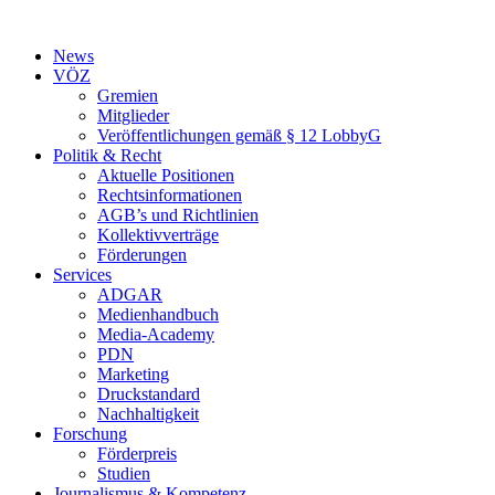
Zum
Inhalt
News
springen
VÖZ
Gremien
Mitglieder
Veröffentlichungen gemäß § 12 LobbyG
Politik & Recht
Aktuelle Positionen
Rechtsinformationen
AGB’s und Richtlinien
Kollektivverträge
Förderungen
Services
ADGAR
Medienhandbuch
Media-Academy
PDN
Marketing
Druckstandard
Nachhaltigkeit
Forschung
Förderpreis
Studien
Journalismus & Kompetenz