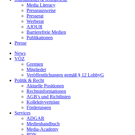
Media Literacy
Presseausweise
Presserat
Werberat
AJOUR
Barrierefreie Medien
Publikationen
Presse
News
VÖZ
Gremien
Mitglieder
Veröffentlichungen gemäß § 12 LobbyG
Politik & Recht
Aktuelle Positionen
Rechtsinformationen
AGB’s und Richtlinien
Kollektivverträge
Förderungen
Services
ADGAR
Medienhandbuch
Media-Academy
PDN