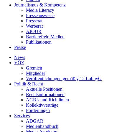
Journalismus & Kompetenz
Media Literacy
Presseausweise
Presserat
Werberat
AJOUR
Barrierefreie Medien
Publikationen
Presse
News
VÖZ
Gremien
Mitglieder
Veröffentlichungen gemäß § 12 LobbyG
Politik & Recht
Aktuelle Positionen
Rechtsinformationen
AGB’s und Richtlinien
Kollektivverträge
Förderungen
Services
ADGAR
Medienhandbuch
Media-Academy