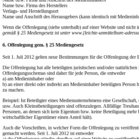
Name bzw. Firma des Herstellers
Verlags- und Herstellungsort
Name und Anschrift des Herausgebers (kann identisch mit Medieninha
Wenn die Offenlegung (siehe unterhalb) auf einer Website und nicht i
gemäß § 25 Mediengesetz ist unter www.[leichte-unmittelbare-adresse]
6. Offenlegung gem. § 25 Mediengesetz
Seit 1. Juli 2012 gelten neue Bestimmungen für die Offenlegung der
Die Offenlegung hat alle beteiligten juristischen und/oder natürlich
Offenlegungsschemas sind daher für jede Person, die entweder
a) am Medieninhaber oder
b) an einer direkt oder indirekt am Medieninhaber beteiligten Person bet
zu machen.
Beispiel: Ist Beteiligter eines Medienunternehmens eine Gesellschaft,
usw. Auch Kleinstbeteiligungen sind offenzulegen. Allfällige Treuhand
Personen, an denen sich kein Eigentum bzw. keine Beteiligung mehr begru
wirtschaftlicher Eigentümer einen Anteil hält).
Auch die Vorschriften, in welcher Form die Offenlegung zu veröffent
gemacht werden. Seit 1. Juli 2012 ist entweder
a) die Offenlegung ständig abrufbar auf einer Website zu veröffentl