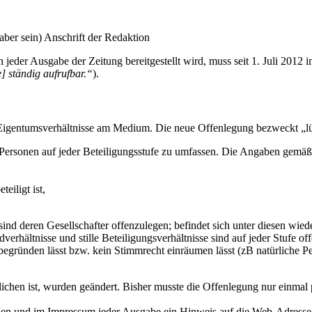
ber sein) Anschrift der Redaktion
n jeder Ausgabe der Zeitung bereitgestellt wird, muss seit 1. Juli 2012
 ständig aufrufbar.“
).
 Eigentumsverhältnisse am Medium. Die neue Offenlegung bezweckt „lü
en Personen auf jeder Beteiligungsstufe zu umfassen. Die Angaben gemäß
eiligt ist,
 sind deren Gesellschafter offenzulegen; befindet sich unter diesen wie
verhältnisse und stille Beteiligungsverhältnisse sind auf jeder Stufe 
̈nden lässt bzw. kein Stimmrecht einräumen lässt (zB natürliche Pers
lichen ist, wurden geändert. Bisher musste die Offenlegung nur einmal 
ichen und im Impressum jeder Ausgabe ein Hinweis auf die Web-Adresse, un