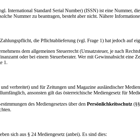
l. International Standard Serial Number) (ISSN) ist eine Nummer, die Z
solche Nummer zu beantragen, besteht aber nicht. Nähere Informatione
ahlungspflicht, die Pflichtablieferung (vgl. Frage 1) hat jedoch auf ei
nehmens dem allgemeinen Steuerrecht (Umsatzsteuer, je nach Rechtsf
 Finanzamt oder bei einem Steuerberater. Wer mit Gewinnabsicht eine Zeitu
e 1.
llt und verbreitet) und für Zeitungen und Magazine ausländischer Medie
vollumfänglich, ansonsten gilt das österreichische Mediengesetz für M
 Bestimmungen des Mediengesetzes über den
Persönlichkeitsschutz
(§§ 
chten.
ben sich aus § 24 Mediengesetz (anbei). Es sind dies: