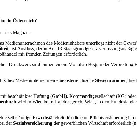
ne in Österreich?
der das Magazin.
das Medienunternehmen des Medieninhabers unterliegt nicht der Gewe
heit
“ ist Ausfluss, der in Art. 13 Staatsgrundgesetz verfassungsmäßig g
roßhandel mit fremden Zeitungen erforderlich.
chen Druckwerk sind binnen einem Monat ab Beginn der Verbreitung Ex
eichisches Medienunternehmen eine österreichische
Steuernummer
, hie
mit beschränkter Haftung (GmbH), Kommanditgesellschaft (KG) oder of
menbuch
wird in Wien beim Handelsgericht Wien, in den Bundesländern
eine selbständige Erwerbstätigkeit, für die eine Pflichtversicherung
bei der
Sozialversicherung
der gewerblichen Wirtschaft erforderlich (n