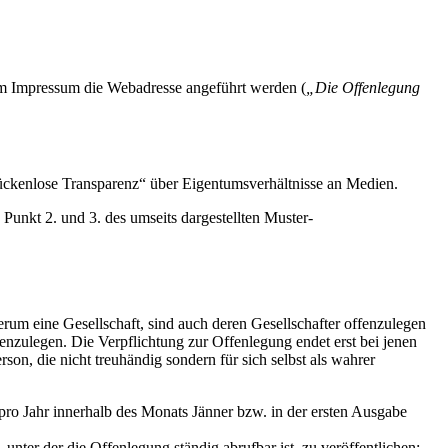
 im Impressum die Webadresse angeführt werden (
„Die Offenlegung
ckenlose Transparenz“ über Eigentumsverhältnisse an Medien.
 Punkt 2. und 3. des umseits dargestellten Muster-
derum eine Gesellschaft, sind auch deren Gesellschafter offenzulegen
offenzulegen. Die Verpflichtung zur Offenlegung endet erst bei jenen
on, die nicht treuhändig sondern für sich selbst als wahrer
pro Jahr innerhalb des Monats Jänner bzw. in der ersten Ausgabe
ter der die Offenlegung ständig abrufbar ist, zu veröffentlichen;