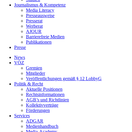
Journalismus & Kompetenz
Media Literacy
Presseausweise
Presserat
Werberat
AJOUR
Barrierefreie Medien
Publikationen
Presse
News
VÖZ
Gremien
Mitglieder
Veröffentlichungen gemäß § 12 LobbyG
Politik & Recht
Aktuelle Positionen
Rechtsinformationen
AGB’s und Richtlinien
Kollektivverträge
Förderungen
Services
ADGAR
Medienhandbuch
Media-Academy