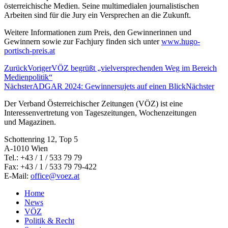
österreichische Medien. Seine multimedialen journalistischen
Arbeiten sind für die Jury ein Versprechen an die Zukunft.
Weitere Informationen zum Preis, den Gewinnerinnen und
Gewinnern sowie zur Fachjury finden sich unter
www.hugo-
portisch-preis.at
Zurück
Voriger
VÖZ begrüßt „vielversprechenden Weg im Bereich
Medienpolitik“
Nächster
ADGAR 2024: Gewinnersujets auf einen Blick
Nächster
Der Verband Österreichischer Zeitungen (VÖZ) ist eine
Interessenvertretung von Tageszeitungen, Wochenzeitungen
und Magazinen.
Schottenring 12, Top 5
A-1010 Wien
Tel.: +43 / 1 / 533 79 79
Fax: +43 / 1 / 533 79 79-422
E-Mail:
office@voez.at
Home
News
VÖZ
Politik & Recht