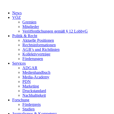
Zum
Inhalt
News
springen
VÖZ
Gremien
Mitglieder
Veröffentlichungen gemäß § 12 LobbyG
Politik & Recht
Aktuelle Positionen
Rechtsinformationen
AGB’s und Richtlinien
Kollektivverträge
Förderungen
Services
ADGAR
Medienhandbuch
Media-Academy
PDN
Marketing
Druckstandard
Nachhaltigkeit
Forschung
Förderpreis
Studien
Journalismus & Kompetenz