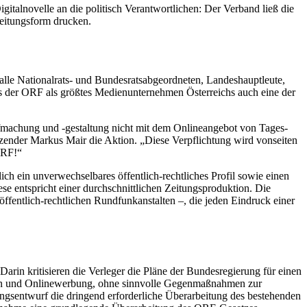
talnovelle an die politisch Verantwortlichen: Der Verband ließ die
Zeitungsform drucken.
lle Nationalrats- und Bundesratsabgeordneten, Landeshauptleute,
ss der ORF als größtes Medienunternehmen Österreichs auch eine der
ufmachung und -gestaltung nicht mit dem Onlineangebot von Tages-
zender Markus Mair die Aktion. „Diese Verpflichtung wird vonseiten
ORF!“
ch ein unverwechselbares öffentlich-rechtliches Profil sowie einen
ese entspricht einer durchschnittlichen Zeitungsproduktion. Die
fentlich-rechtlichen Rundfunkanstalten –, die jeden Eindruck einer
rin kritisieren die Verleger die Pläne der Bundesregierung für einen
ien und Onlinewerbung, ohne sinnvolle Gegenmaßnahmen zur
ngsentwurf die dringend erforderliche Überarbeitung des bestehenden