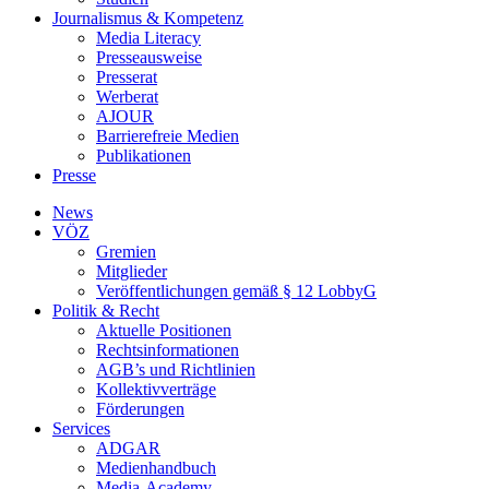
Journalismus & Kompetenz
Media Literacy
Presseausweise
Presserat
Werberat
AJOUR
Barrierefreie Medien
Publikationen
Presse
News
VÖZ
Gremien
Mitglieder
Veröffentlichungen gemäß § 12 LobbyG
Politik & Recht
Aktuelle Positionen
Rechtsinformationen
AGB’s und Richtlinien
Kollektivverträge
Förderungen
Services
ADGAR
Medienhandbuch
Media-Academy