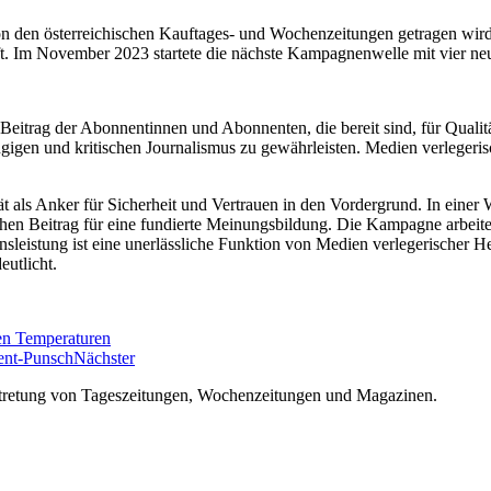
on den österreichischen Kauftages- und Wochenzeitungen getragen wird
ft. Im November 2023 startete die nächste Kampagnenwelle mit vier neu
itrag der Abonnentinnen und Abonnenten, die bereit sind, für Qualitä
ngigen und kritischen Journalismus zu gewährleisten. Medien verleger
tät als Anker für Sicherheit und Vertrauen in den Vordergrund. In eine
chen Beitrag für eine fundierte Meinungsbildung. Die Kampagne arbeite
sleistung ist eine unerlässliche Funktion von Medien verlegerischer He
eutlicht.
en Temperaturen
ent-Punsch
Nächster
ertretung von Tageszeitungen, Wochenzeitungen und Magazinen.