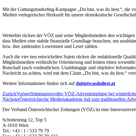
Mit der Gattungsmarketing-Kampagne „Du bist, was du liest.“, die v
Medien verlegerischer Herkunft für unsere demokratische Gesellscha
Weiterhin rücken der VÖZ und seine Mitgliedsmedien den wichtigen Be
dass Medien eine stabile finanzielle Grundlage brauchen, um unabhä
bzw. ihre zahlenden Leserinnen und Leser zählen.
Auch die vier neu entwickelten Sujets rücken die redaktionelle Quali
Mitgliedsmedien verlässliche Orientierung und leisten einen wesentli
Botschaft rasch verdeutlichen: Unabhängige und objektive Information
Nachricht zu achten, wird mit dem Claim „Du bist, was du liest.“ verd
Weitere Informationen finden sich auf
dubistwasduliest.at
Zurück
Voriger
Stimmungsvoller VÖZ-Adventempfang bei winterlich
Nächster
Österreichische Medienakademie lud zum traditionellen Adv
Der Verband Österreichischer Zeitungen (VÖZ) ist eine Interessenv
Schottenring 12, Top 5
A-1010 Wien
Tel.: +43 / 1 / 533 79 79