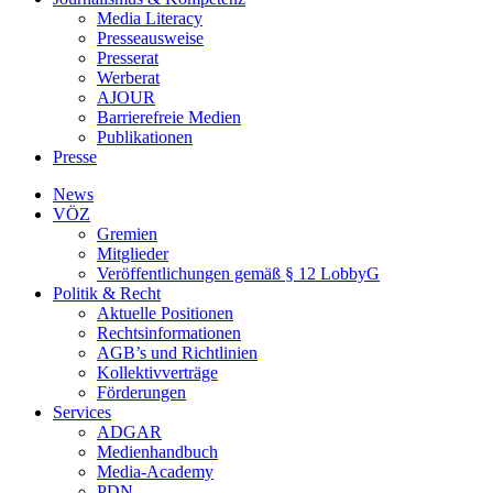
Media Literacy
Presseausweise
Presserat
Werberat
AJOUR
Barrierefreie Medien
Publikationen
Presse
News
VÖZ
Gremien
Mitglieder
Veröffentlichungen gemäß § 12 LobbyG
Politik & Recht
Aktuelle Positionen
Rechtsinformationen
AGB’s und Richtlinien
Kollektivverträge
Förderungen
Services
ADGAR
Medienhandbuch
Media-Academy
PDN