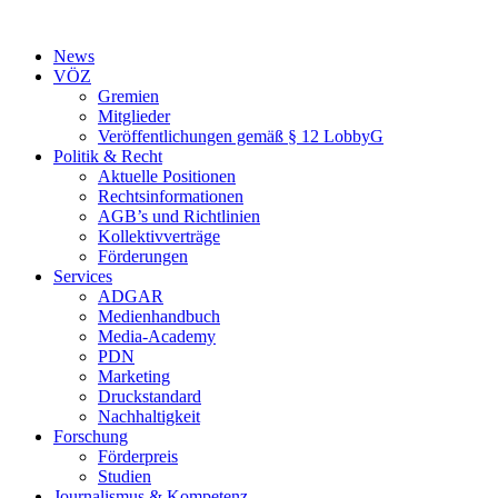
Zum
Inhalt
News
springen
VÖZ
Gremien
Mitglieder
Veröffentlichungen gemäß § 12 LobbyG
Politik & Recht
Aktuelle Positionen
Rechtsinformationen
AGB’s und Richtlinien
Kollektivverträge
Förderungen
Services
ADGAR
Medienhandbuch
Media-Academy
PDN
Marketing
Druckstandard
Nachhaltigkeit
Forschung
Förderpreis
Studien
Journalismus & Kompetenz