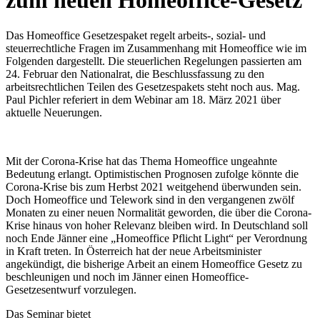
zum neuen Homeoffice-Gesetz
Das Homeoffice Gesetzespaket regelt arbeits-, sozial- und
steuerrechtliche Fragen im Zusammenhang mit Homeoffice wie im
Folgenden dargestellt. Die steuerlichen Regelungen passierten am
24. Februar den Nationalrat, die Beschlussfassung zu den
arbeitsrechtlichen Teilen des Gesetzespakets steht noch aus. Mag.
Paul Pichler referiert in dem Webinar am 18. März 2021 über
aktuelle Neuerungen.
Mit der Corona-Krise hat das Thema Homeoffice ungeahnte
Bedeutung erlangt. Optimistischen Prognosen zufolge könnte die
Corona-Krise bis zum Herbst 2021 weitgehend überwunden sein.
Doch Homeoffice und Telework sind in den vergangenen zwölf
Monaten zu einer neuen Normalität geworden, die über die Corona-
Krise hinaus von hoher Relevanz bleiben wird. In Deutschland soll
noch Ende Jänner eine „Homeoffice Pflicht Light“ per Verordnung
in Kraft treten. In Österreich hat der neue Arbeitsminister
angekündigt, die bisherige Arbeit an einem Homeoffice Gesetz zu
beschleunigen und noch im Jänner einen Homeoffice-
Gesetzesentwurf vorzulegen.
Das Seminar bietet