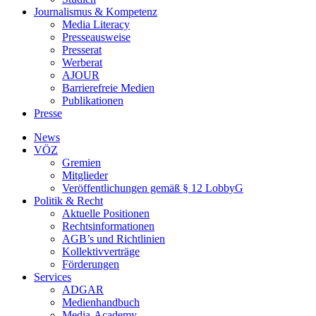
Journalismus & Kompetenz
Media Literacy
Presseausweise
Presserat
Werberat
AJOUR
Barrierefreie Medien
Publikationen
Presse
News
VÖZ
Gremien
Mitglieder
Veröffentlichungen gemäß § 12 LobbyG
Politik & Recht
Aktuelle Positionen
Rechtsinformationen
AGB’s und Richtlinien
Kollektivverträge
Förderungen
Services
ADGAR
Medienhandbuch
Media-Academy