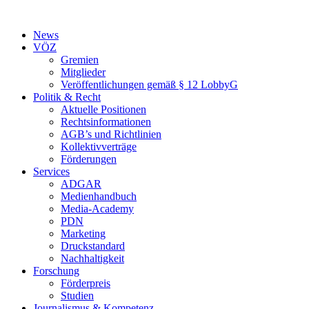
Zum
Inhalt
News
springen
VÖZ
Gremien
Mitglieder
Veröffentlichungen gemäß § 12 LobbyG
Politik & Recht
Aktuelle Positionen
Rechtsinformationen
AGB’s und Richtlinien
Kollektivverträge
Förderungen
Services
ADGAR
Medienhandbuch
Media-Academy
PDN
Marketing
Druckstandard
Nachhaltigkeit
Forschung
Förderpreis
Studien
Journalismus & Kompetenz