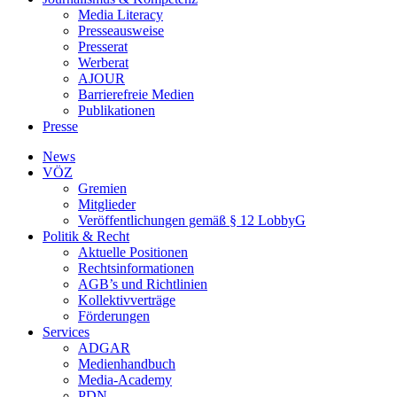
Media Literacy
Presseausweise
Presserat
Werberat
AJOUR
Barrierefreie Medien
Publikationen
Presse
News
VÖZ
Gremien
Mitglieder
Veröffentlichungen gemäß § 12 LobbyG
Politik & Recht
Aktuelle Positionen
Rechtsinformationen
AGB’s und Richtlinien
Kollektivverträge
Förderungen
Services
ADGAR
Medienhandbuch
Media-Academy
PDN