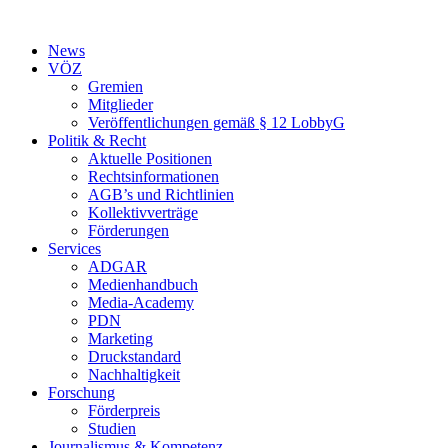
Zum
Inhalt
News
springen
VÖZ
Gremien
Mitglieder
Veröffentlichungen gemäß § 12 LobbyG
Politik & Recht
Aktuelle Positionen
Rechtsinformationen
AGB’s und Richtlinien
Kollektivverträge
Förderungen
Services
ADGAR
Medienhandbuch
Media-Academy
PDN
Marketing
Druckstandard
Nachhaltigkeit
Forschung
Förderpreis
Studien
Journalismus & Kompetenz