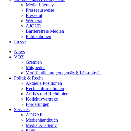
Media Literacy
Presseausweise
Presserat
Werberat
AJOUR
Barrierefreie Medien
Publikationen
Presse
News
VÖZ
Gremien
Mitglieder
Veröffentlichungen gemäß § 12 LobbyG
Politik & Recht
Aktuelle Positionen
Rechtsinformationen
AGB’s und Richtlinien
Kollektivverträge
Förderungen
Services
ADGAR
Medienhandbuch
Media-Academy
PDN